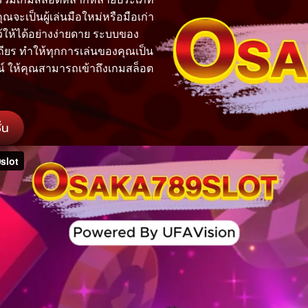
จะเป็นผู้เล่นมือใหม่หรือมือเก่า
้ให้ได้อย่างง่ายดาย ระบบของ
ยร ทำให้ทุกการเล่นของคุณเป็น
รณ์ ให้คุณสามารถเข้าถึงเกมสล็อต
่น