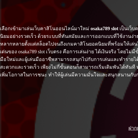
หลากหลายตั้งแต่สล็อตไปจนถึงเกมคาสิโนยอดนิยมที่พร้อมให้เล่
เด่นของ osaka789 slot เว็บตรง คือการเล่นง่าย ได้เงินจริง โดยไม่มีขั
มือใหม่และผู้เล่นมืออาชีพสามารถสนุกไปกับการเล่นและทำรายได
สะดวกและรวดเร็ว เพียงไม่กี่ขั้นตอนก็สามารถเริ่มเดิมพันได้ทันที ท
เพิ่มโอกาสในการชนะ ทำให้ผู้เล่นมีความมั่นใจและสนุกสนานกับกา
ฝาก
ที่เว็บไซต์
osaka789 slot
มีช่องทางฝากผ่าน osaka789 slot wallet เป
การเดิมพันของคุณไม่สะดุดและเข้าถึงได้อย่างรวดเร็ว ด้วยขั้นตอน
ช่วยให้ผู้เล่นมีความคล่องตัวมากขึ้นในการเลือกเดิมพัน ไม่ต้องก
จ
สำหรับการลงทุนที่สามารถสร้างรายได้เสริมได้จริง ๆ สำหรับการเลือ
ปลอดภัย ดังนี้
ระบบการเงินที่ปลอดภัยและรวดเร็ว เว็บไซต์คาสิโนออนไลน