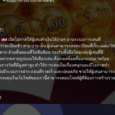
ลา
 slot
เปิดโอกาสให้ผู้เล่นทำเงินได้ง่ายๆ ผ่านระบบการเล่นที่
าจะเป็นเช้า สาย บ่าย เย็น ผู้เล่นสามารถลงทะเบียนที่เว็บ osaka789
วก ด้วยขั้นตอนที่ไม่ซับซ้อน รองรับทั้งมือใหม่และผู้เล่นที่มี
หลากหลายรูปแบบให้เลือกเล่น ทั้งเกมสล็อตที่ออกแบบมาพร้อม
งินรางวัลที่มีมูลค่าสูง ทำให้การเล่นเป็นเรื่องสนุกและมีโอกาสทำ
้ยังมีระบบการฝาก-ถอนที่รวดเร็วและปลอดภัย ช่วยให้ผู้เล่นสามารถ
ารลงทุนในเว็บไซต์ของเรานี้สามารถตอบโจทย์ผู้ที่ต้องการสร้างราย
ง