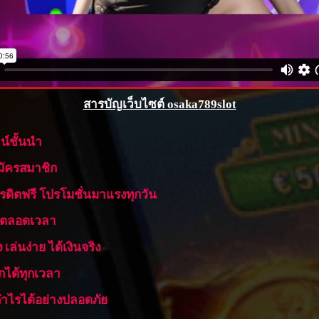
สารบัญเว็บไซต์ osaka789slot
น์ชั้นนำ
สมัครสมาชิก
รดิตฟรี โปรโมชั่นมาแรงทุกวัน
ด้ตลอดเวลา
ล่นง่าย ได้เงินจริง
ากได้ทุกเวลา
กำไรได้อย่างปลอดภัย