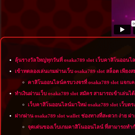
ลุ้นรางวัลใหญ่ทุกวันที่ osaka789 slot เว็บคาสิโนออนไล
เข้าทดลองเล่นเกมผ่านเว็บ osaka789 slot สล็อต เพียง
คาสิโนออนไลน์ครบวงจรที่ osaka789 slot แจกเค
ทำเงินผ่านเว็บ osaka789 slot สมัคร สามารถเข้าเล่นไ
เว็บคาสิโนออนไลน์มาใหม่ osaka789 slot เว็บตรง เ
ฝากผ่าน osaka789 slot wallet ช่องทางที่สะดวก ง่าย ฝ
จุดเด่นของเว็บเกมคาสิโนออนไลน์ ที่สามารถทำ