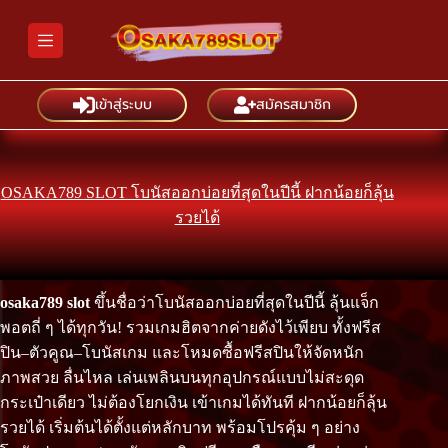
Skip
to
content
เข้าสู่ระบบ
สมัครสมาชิก
OSAKA789 SLOT โบนัสออกบ่อยที่สุดในปีนี้ ฝากน้อยก็ลุ้น
รวยได้
osaka789 slot
ขึ้นชื่อว่าโบนัสออกบ่อยที่สุดในปีนี้ ลุ้นแจ็ก
พอตถี่ ๆ ได้ทุกวัน! รวมเกมฮิตจากค่ายดังไว้เพียบ ทั้งฟรีส
ปิน–ตัวคูณ–โบนัสเกม และโหมดซื้อฟรีสปินให้จัดหนัก
ภาพสวย ลื่นไหล เล่นเพลินบนทุกอุปกรณ์แบบไม่สะดุด
กระเป๋าเดียว ไม่ต้องโยกเงิน เข้าเกมได้ทันที ฝากน้อยก็ลุ้น
รวยได้ เริ่มต้นได้ตั้งแต่หลักบาท พร้อมโปรคุ้ม ๆ อย่าง