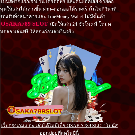
โบนัสฝากแรก/รายวัน เครดิตฟรี และคืนยอดเสีย ช่วยต่อ
ทุนให้เล่นได้นานขึ้น ฝาก–ถอนออโต้รวดเร็วในไม่กี่วินาที
รองรับทั้งธนาคารและ TrueMoney Wallet ไม่มีขั้นต่ำ
OSAKA789 SLOT
เปิดให้เล่น 24 ชั่วโมง มี โหมด
ทดลองเล่นฟรี ให้ลองก่อนลงเงินจริง
เว็บตรงเกมเยอะ เล่นได้ไม่มีเบื่อ OSAKA789 SLOT โบนัส
ออกบ่อยที่สุดในปีนี้