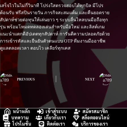
เสร็จไวในไม่กี่วินาที โปร่งใสตรวจสอบได้ทุกบิล มีโปร
ต้อนรับ ฟรีสปินรายวัน ภารกิจสะสมแต้ม และคืนยอดราย
สัปดาห์ช่วยต่อทุนให้เล่นยาว ๆ ระบบลื่นไหลบนมือถือทุก
รุ่น พร้อมโหมดทดลองเล่นสำหรับมือใหม่ และลิสต์เกม
แนะนำแตกดีอัปเดตทุกสัปดาห์ การันตีความปลอดภัยด้วย
การเข้ารหัสและยืนยันตัวตนแบบ OTP ทีมงานมืออาชีพ
ดูแลตลอดเวลา ตอบไว เคลียร์ทุกเคส
PREVIOUS
NEXT
หน้าหลัก
เข้าสู่ระบบ
สมัครสมาชิก
บทความ
เกี่ยวกับเรา
สล็อตออนไลน์
โปรโมชั่น
ติดต่อเรา
บริการของเรา