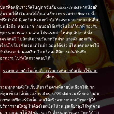
ปั่นสล็อตลุ้นรางวัลใหญ่ทุกวันกับ osaka789 slot ฝากน้อยก็
ลุ้นรวยได้! เริ่มเบทได้ตั้งแต่หลักบาท รวมค่ายฮิตครบ ซื้อ
ฟรีสปินได้ ฟีเจอร์แน่น แตกไวไม่ต้องรอนาน ระบบเล่นลื่น
บนมือถือ–คอม ฝาก–ถอนออโต้เสร็จในไม่กี่วินาที รองรับ
ทุกธนาคารและวอเลท โปรแรงเข้าใหม่ทุกสัปดาห์ ทั้ง
เครดิตฟรี โบนัสเติมรายวัน/สตรีคฝาก และคืนยอดเสีย
เงื่อนไขโปรชัดเจน เทิร์นต่ำ ถอนได้จริง มีโหมดทดลองให้
จับจังหวะก่อนลงเงินจริง พร้อมสถิติการเล่น/บันทึก
ธุรกรรมโปร่งใสตรวจสอบได้
รวมทุกค่ายดังในเว็บเดียว เว็บตรงที่สายปั่นเลือกใช้มาก
ที่สุด
รวมทุกค่ายดังในเว็บเดียว เว็บตรงที่สายปั่นเลือกใช้มาก
ที่สุด เข้ามาที่เดียวแล้วจบ! osaka789 slot รวมสล็อตค่ายฮิต
ภาพสวยฟีเจอร์จัดเต็ม เล่นได้จริงจากระบบหลักของผู้ให้
บริการรายใหญ่ ไม่ต้องโยกเงินให้วุ่น ยูสเดียวลุยได้ทุกค่าย
ฝาก–ถอนออโต้ 24 ชม. รองรับทั้งธนาคารและ True Wallet